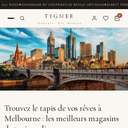
ET
 RUGS
HANDMADE BY COOPERATIVE BAHIJA ARTISANS
DIRECT FROM TH
PASSER
AU
CONTENU
TIG
M
EE
0
Interiors · Est. Morocco
Trouvez le tapis de vos rêves à
Melbourne : les meilleurs magasins