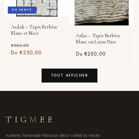
EN VENTE
Asilah – Tapis Berbère
Blanc et Noir
Atlas – Tapis Berbère
Blanc en Laine Pure
Prix
Prix
€520,00
habituel
Du €250,00
promotionnel
Prix
Du €250,00
habituel
TOUT AFFICHER
TIG
M
EE
Authentic handmade Moroccan decor crafted by master