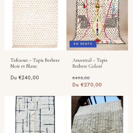
EN VENTE
Tafraout – Tapis Berbere
Ancestral – Tapis
Noir et Blanc
Berbere Coloré
Prix
Du €240,00
Prix
Prix
€495,00
habituel
habituel
Du €270,00
promotionnel