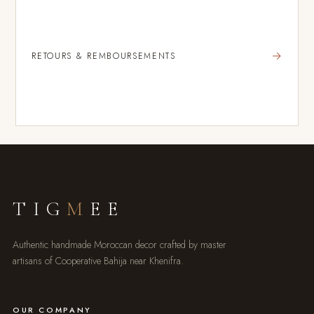
→
RETOURS & REMBOURSEMENTS
TIG
M
EE
Authentic handmade Moroccan decor crafted by master
artisans of Cooperative Bahija near Khenifra.
OUR COMPANY